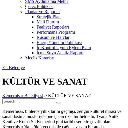
SMS Aydınlatma Metni
Çerez Politikası
Planlar ve Raporlar
Stratejik Plan
Mali Durum
Faaliyet Raporları
Performans Programı
Rüsum ve Harçlar
Enerji Yönetim Politikası
İç Kontrol Uyum Eylem Planı
İçme Suyu Analiz Raporu
Meclis Kararları
E - Belediye
KÜLTÜR VE SANAT
Kemerhisar Belediyesi
>
KÜLTÜR VE SANAT
Search
Search
for:
Kemerhisar, binlerce yıllık tarihi geçmişi, zengin kültürel mirası ve
sanat dostu atmosferiyle öne çıkan özel bir beldedir. Tyana Antik
Kenti ve Roma Su Kemerleri gibi tarihi eserlerle çevrili olan
Kemerhisar’da, köklü geçmiş ile çağdaş yaşam bir arada