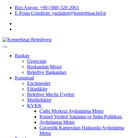
Skip
Bizi Arayın:
+90 (388) 329 2063
to
E-Posta Gönderin:
yaziisleri@kemerhisar.bel.tr
content
Başkan
Özgeçmiş
Başkandan Mesaj
Belediye Başkanları
Kurumsal
Encümenler
Etkinlikler
Belediye Meclis Üyeleri
Müdürlükler
KVKK
Çağrı Merkezi Aydınlatma Metni
Kişisel Verileri Saklama ve İmha Politikası
Aydınlatma Metni
Güvenlik Kameraları Hakkında Aydınlatma
Metni