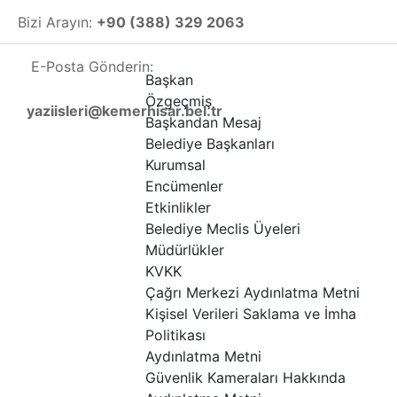
Skip
Bizi Arayın:
+90 (388) 329 2063
to
content
E-Posta Gönderin:
Başkan
Özgeçmiş
yaziisleri@kemerhisar.bel.tr
Başkandan Mesaj
Belediye Başkanları
Kurumsal
Encümenler
Etkinlikler
Belediye Meclis Üyeleri
Müdürlükler
KVKK
Çağrı Merkezi Aydınlatma Metni
Kişisel Verileri Saklama ve İmha
Politikası
Aydınlatma Metni
Güvenlik Kameraları Hakkında