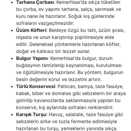
Tarhana Çorbası
: Kemerhisar’da sıkça tüketilen
bu çorba, ev yapımı tarhana, salça, sarımsak ve
kuru nane ile hazırlanır. Soğuk kış günlerinde
sofraların vazgeçilmezidir.
Üzüm Köfteri
: Beldeye özgü bu tatlı, üzüm şırası,
nişasta ve unun karıştırılıp pişirilmesiyle elde
edilir. Geleneksel yöntemlerle hazırlanan köfter,
doğal ve katkısız bir lezzet sunar.
Bulgur Yapımı
: Kemerhisar’da bulgur, durum
buğdayının temizlenip kaynatılması, kurutulması
ve öğütülmesiyle hazırlanır. Bu yöntem, bulgurun
besin değerini korur ve lezzetini artırır.
Türlü Konservesi
: Patlıcan, bamya, taze fasulye,
kabak, biber ve domates gibi sebzelerin bir araya
getirilip kavanozlarda saklanmasıyla yapılan bu
konserve, kış aylarında sofraları renklendirir.
Karışık Turşu
: Havuç, salatalık, taze fasulye gibi
sebzelerin sirke ve tuzla fermente edilmesiyle
hazırlanan bu turşu, yemeklerin yanında sıkça